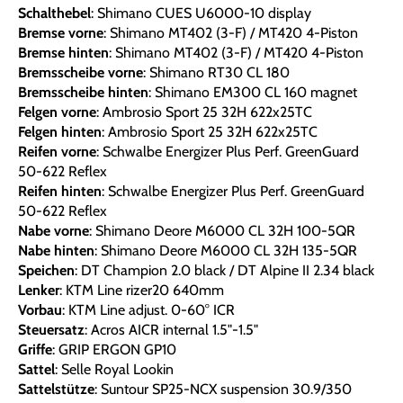
Schalthebel
: Shimano CUES U6000-10 display
Bremse vorne
: Shimano MT402 (3-F) / MT420 4-Piston
Bremse hinten
: Shimano MT402 (3-F) / MT420 4-Piston
Bremsscheibe vorne
: Shimano RT30 CL 180
Bremsscheibe hinten
: Shimano EM300 CL 160 magnet
Felgen vorne
: Ambrosio Sport 25 32H 622x25TC
Felgen hinten
: Ambrosio Sport 25 32H 622x25TC
Reifen vorne
: Schwalbe Energizer Plus Perf. GreenGuard
50-622 Reflex
Reifen hinten
: Schwalbe Energizer Plus Perf. GreenGuard
50-622 Reflex
Nabe vorne
: Shimano Deore M6000 CL 32H 100-5QR
Nabe hinten
: Shimano Deore M6000 CL 32H 135-5QR
Speichen
: DT Champion 2.0 black / DT Alpine II 2.34 black
Lenker
: KTM Line rizer20 640mm
Vorbau
: KTM Line adjust. 0-60° ICR
Steuersatz
: Acros AICR internal 1.5"-1.5"
Griffe
: GRIP ERGON GP10
Sattel
: Selle Royal Lookin
Sattelstütze
: Suntour SP25-NCX suspension 30.9/350