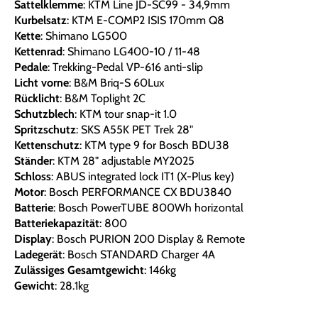
Sattelklemme
: KTM Line JD-SC99 - 34,9mm
Kurbelsatz
: KTM E-COMP2 ISIS 170mm Q8
Kette
: Shimano LG500
Kettenrad
: Shimano LG400-10 / 11-48
Pedale
: Trekking-Pedal VP-616 anti-slip
Licht vorne
: B&M Briq-S 60Lux
Rücklicht
: B&M Toplight 2C
Schutzblech
: KTM tour snap-it 1.0
Spritzschutz
: SKS A55K PET Trek 28"
Kettenschutz
: KTM type 9 for Bosch BDU38
Ständer
: KTM 28" adjustable MY2025
Schloss
: ABUS integrated lock IT1 (X-Plus key)
Motor
: Bosch PERFORMANCE CX BDU3840
Batterie
: Bosch PowerTUBE 800Wh horizontal
Batteriekapazität
: 800
Display
: Bosch PURION 200 Display & Remote
Ladegerät
: Bosch STANDARD Charger 4A
Zulässiges Gesamtgewicht
: 146kg
Gewicht
: 28.1kg