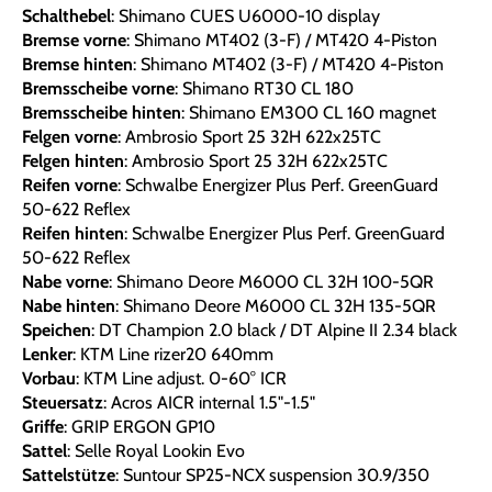
Schalthebel
: Shimano CUES U6000-10 display
Bremse vorne
: Shimano MT402 (3-F) / MT420 4-Piston
Bremse hinten
: Shimano MT402 (3-F) / MT420 4-Piston
Bremsscheibe vorne
: Shimano RT30 CL 180
Bremsscheibe hinten
: Shimano EM300 CL 160 magnet
Felgen vorne
: Ambrosio Sport 25 32H 622x25TC
Felgen hinten
: Ambrosio Sport 25 32H 622x25TC
Reifen vorne
: Schwalbe Energizer Plus Perf. GreenGuard
50-622 Reflex
Reifen hinten
: Schwalbe Energizer Plus Perf. GreenGuard
50-622 Reflex
Nabe vorne
: Shimano Deore M6000 CL 32H 100-5QR
Nabe hinten
: Shimano Deore M6000 CL 32H 135-5QR
Speichen
: DT Champion 2.0 black / DT Alpine II 2.34 black
Lenker
: KTM Line rizer20 640mm
Vorbau
: KTM Line adjust. 0-60° ICR
Steuersatz
: Acros AICR internal 1.5"-1.5"
Griffe
: GRIP ERGON GP10
Sattel
: Selle Royal Lookin Evo
Sattelstütze
: Suntour SP25-NCX suspension 30.9/350