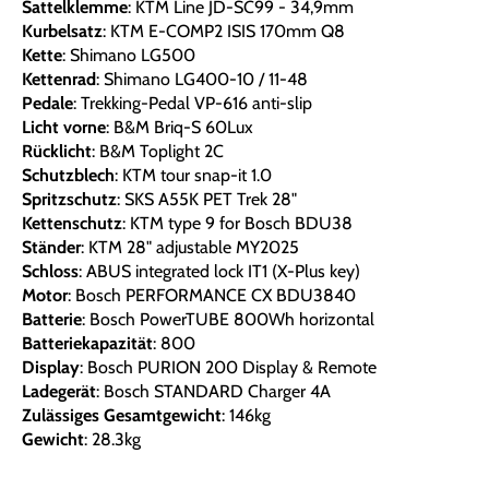
Sattelklemme
: KTM Line JD-SC99 - 34,9mm
Kurbelsatz
: KTM E-COMP2 ISIS 170mm Q8
Kette
: Shimano LG500
Kettenrad
: Shimano LG400-10 / 11-48
Pedale
: Trekking-Pedal VP-616 anti-slip
Licht vorne
: B&M Briq-S 60Lux
Rücklicht
: B&M Toplight 2C
Schutzblech
: KTM tour snap-it 1.0
Spritzschutz
: SKS A55K PET Trek 28"
Kettenschutz
: KTM type 9 for Bosch BDU38
Ständer
: KTM 28" adjustable MY2025
Schloss
: ABUS integrated lock IT1 (X-Plus key)
Motor
: Bosch PERFORMANCE CX BDU3840
Batterie
: Bosch PowerTUBE 800Wh horizontal
Batteriekapazität
: 800
Display
: Bosch PURION 200 Display & Remote
Ladegerät
: Bosch STANDARD Charger 4A
Zulässiges Gesamtgewicht
: 146kg
Gewicht
: 28.3kg