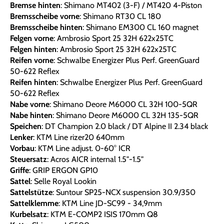
Bremse hinten
: Shimano MT402 (3-F) / MT420 4-Piston
Bremsscheibe vorne
: Shimano RT30 CL 180
Bremsscheibe hinten
: Shimano EM300 CL 160 magnet
Felgen vorne
: Ambrosio Sport 25 32H 622x25TC
Felgen hinten
: Ambrosio Sport 25 32H 622x25TC
Reifen vorne
: Schwalbe Energizer Plus Perf. GreenGuard
50-622 Reflex
Reifen hinten
: Schwalbe Energizer Plus Perf. GreenGuard
50-622 Reflex
Nabe vorne
: Shimano Deore M6000 CL 32H 100-5QR
Nabe hinten
: Shimano Deore M6000 CL 32H 135-5QR
Speichen
: DT Champion 2.0 black / DT Alpine II 2.34 black
Lenker
: KTM Line rizer20 640mm
Vorbau
: KTM Line adjust. 0-60° ICR
Steuersatz
: Acros AICR internal 1.5"-1.5"
Griffe
: GRIP ERGON GP10
Sattel
: Selle Royal Lookin
Sattelstütze
: Suntour SP25-NCX suspension 30.9/350
Sattelklemme
: KTM Line JD-SC99 - 34,9mm
Kurbelsatz
: KTM E-COMP2 ISIS 170mm Q8