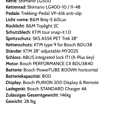
Kette
: Shimano LG500
Kettenrad
: Shimano LG400-10 / 11-48
Pedale
: Trekking-Pedal VP-616 anti-slip
Licht vorne
: B&M Briq-S 60Lux
Rücklicht
: B&M Toplight 2C
Schutzblech
: KTM tour snap-it 1.0
Spritzschutz
: SKS A55K PET Trek 28"
Kettenschutz
: KTM type 9 for Bosch BDU38
Ständer
: KTM 28" adjustable MY2025
Schloss
: ABUS integrated lock IT1 (X-Plus key)
Motor
: Bosch PERFORMANCE CX BDU3840
Batterie
: Bosch PowerTUBE 800Wh horizontal
Batteriekapazität
: 800
Display
: Bosch PURION 200 Display & Remote
Ladegerät
: Bosch STANDARD Charger 4A
Zulässiges Gesamtgewicht
: 146kg
Gewicht
: 28.1kg