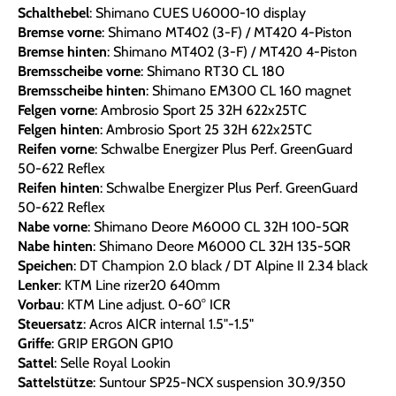
Schalthebel
: Shimano CUES U6000-10 display
Bremse vorne
: Shimano MT402 (3-F) / MT420 4-Piston
Bremse hinten
: Shimano MT402 (3-F) / MT420 4-Piston
Bremsscheibe vorne
: Shimano RT30 CL 180
Bremsscheibe hinten
: Shimano EM300 CL 160 magnet
Felgen vorne
: Ambrosio Sport 25 32H 622x25TC
Felgen hinten
: Ambrosio Sport 25 32H 622x25TC
Reifen vorne
: Schwalbe Energizer Plus Perf. GreenGuard
50-622 Reflex
Reifen hinten
: Schwalbe Energizer Plus Perf. GreenGuard
50-622 Reflex
Nabe vorne
: Shimano Deore M6000 CL 32H 100-5QR
Nabe hinten
: Shimano Deore M6000 CL 32H 135-5QR
Speichen
: DT Champion 2.0 black / DT Alpine II 2.34 black
Lenker
: KTM Line rizer20 640mm
Vorbau
: KTM Line adjust. 0-60° ICR
Steuersatz
: Acros AICR internal 1.5"-1.5"
Griffe
: GRIP ERGON GP10
Sattel
: Selle Royal Lookin
Sattelstütze
: Suntour SP25-NCX suspension 30.9/350