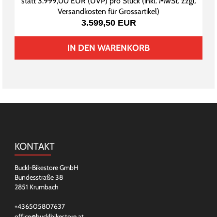
statt
3.999,00 EUR
(
UVP
) pro Stück (inkl. MwSt. zzgl.
Versandkosten für Grossartikel
)
3.599,50 EUR
IN DEN WARENKORB
KONTAKT
Buckl-Bikestore GmbH
Bundesstraße 38
2851 Krumbach
+436505807637
office@bucklbikestore.at