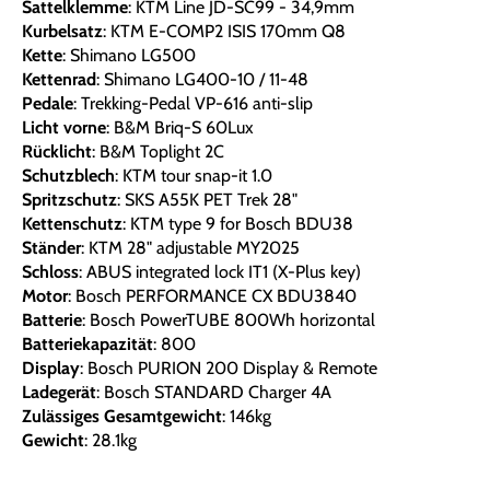
Sattelklemme
: KTM Line JD-SC99 - 34,9mm
Kurbelsatz
: KTM E-COMP2 ISIS 170mm Q8
Kette
: Shimano LG500
Kettenrad
: Shimano LG400-10 / 11-48
Pedale
: Trekking-Pedal VP-616 anti-slip
Licht vorne
: B&M Briq-S 60Lux
Rücklicht
: B&M Toplight 2C
Schutzblech
: KTM tour snap-it 1.0
Spritzschutz
: SKS A55K PET Trek 28"
Kettenschutz
: KTM type 9 for Bosch BDU38
Ständer
: KTM 28" adjustable MY2025
Schloss
: ABUS integrated lock IT1 (X-Plus key)
Motor
: Bosch PERFORMANCE CX BDU3840
Batterie
: Bosch PowerTUBE 800Wh horizontal
Batteriekapazität
: 800
Display
: Bosch PURION 200 Display & Remote
Ladegerät
: Bosch STANDARD Charger 4A
Zulässiges Gesamtgewicht
: 146kg
Gewicht
: 28.1kg