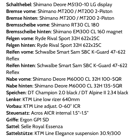
Schalthebel
: Shimano Deore M5130-10 LG display
Bremse vorne
: Shimano MT200 / MT200 2-Piston
Bremse hinten
: Shimano MT200 / MT200 2-Piston
Bremsscheibe vorne
: Shimano RT30 CL 180
Bremsscheibe hinten
: Shimano EM300 CL 160 magnet
Felgen vorne
: Ryde Rival Sport 32H 622x25C
Felgen hinten
: Ryde Rival Sport 32H 622x25C
Reifen vorne
: Schwalbe Smart Sam SBC K-Guard 47-622
Reflex
Reifen hinten
: Schwalbe Smart Sam SBC K-Guard 47-622
Reflex
Nabe vorne
: Shimano Deore M6000 CL 32H 100-5QR
Nabe hinten
: Shimano Deore M6000 CL 32H 135-5QR
Speichen
: DT Champion 2.0 black / DT Alpine II 2.34 black
Lenker
: KTM Line low rizer 640mm
Vorbau
: KTM Line adjust. 0-60° ICR
Steuersatz
: Acros AICR internal 1.5"-1.5"
Griffe
: Ergon GP1 SD
Sattel
: Selle Royal Essenza
Sattelstütze
: KTM Line Elegance suspension 30.9/300