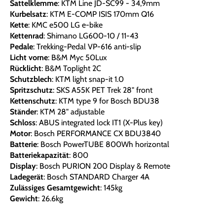
Sattelklemme
: KTM Line JD-SC99 - 34,9mm
Kurbelsatz
: KTM E-COMP ISIS 170mm Q16
Kette
: KMC e500 LG e-bike
Kettenrad
: Shimano LG600-10 / 11-43
Pedale
: Trekking-Pedal VP-616 anti-slip
Licht vorne
: B&M Myc 50Lux
Rücklicht
: B&M Toplight 2C
Schutzblech
: KTM light snap-it 1.0
Spritzschutz
: SKS A55K PET Trek 28" front
Kettenschutz
: KTM type 9 for Bosch BDU38
Ständer
: KTM 28" adjustable
Schloss
: ABUS integrated lock IT1 (X-Plus key)
Motor
: Bosch PERFORMANCE CX BDU3840
Batterie
: Bosch PowerTUBE 800Wh horizontal
Batteriekapazität
: 800
Display
: Bosch PURION 200 Display & Remote
Ladegerät
: Bosch STANDARD Charger 4A
Zulässiges Gesamtgewicht
: 145kg
Gewicht
: 26.6kg