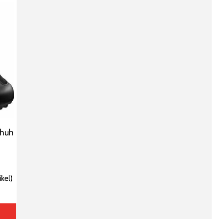
chuh
ikel
)