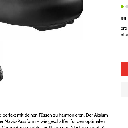
99
pro 
Sta
d perfekt mit deinen Füssen zu harmonieren. Der Aksium
ser Mavic-Passform – wie geschaffen für den optimalen
gy Comp-Aussensohle aus Nylon und Glasfaser sorgt für