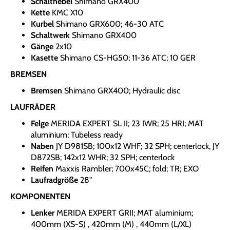
Schalthebel
Shimano GRX400
Kette
KMC X10
Kurbel
Shimano GRX600; 46-30 ATC
Schaltwerk
Shimano GRX400
Gänge
2x10
Kasette
Shimano CS-HG50; 11-36 ATC; 10 GER
BREMSEN
Bremsen
Shimano GRX400; Hydraulic disc
LAUFRÄDER
Felge
MERIDA EXPERT SL II; 23 IWR; 25 HRI; MAT
aluminium; Tubeless ready
Naben
JY D981SB; 100x12 WHF; 32 SPH; centerlock, JY
D872SB; 142x12 WHR; 32 SPH; centerlock
Reifen
Maxxis Rambler; 700x45C; fold; TR; EXO
Laufradgröße
28"
KOMPONENTEN
Lenker
MERIDA EXPERT GRII; MAT aluminium;
400mm (XS-S) , 420mm (M) , 440mm (L/XL)