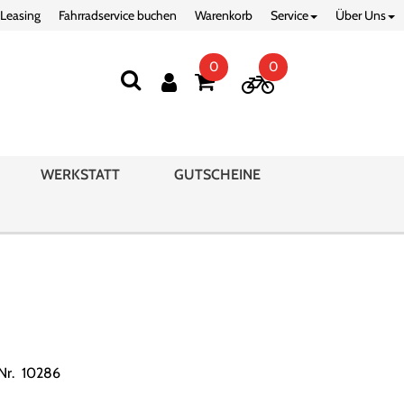
 Leasing
Fahrradservice buchen
Warenkorb
Service
Über Uns
0
0
WERKSTATT
GUTSCHEINE
.Nr. 10286