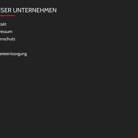
SER UNTERNEHMEN
takt
ressum
enschutz
erieentsorgung