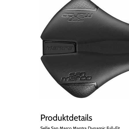
Produktdetails
Selle San Marco Mantra Dynamic Full-Fit