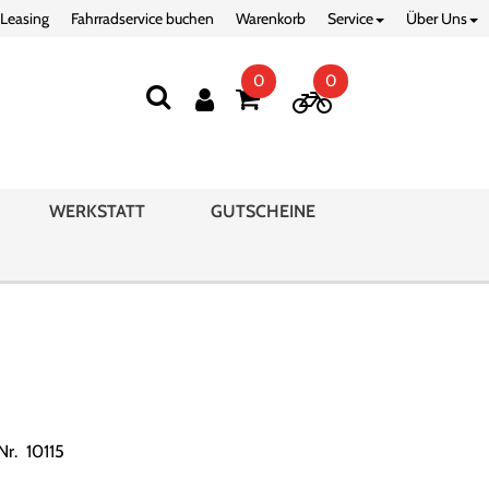
 Leasing
Fahrradservice buchen
Warenkorb
Service
Über Uns
0
0
WERKSTATT
GUTSCHEINE
Nr. 10115