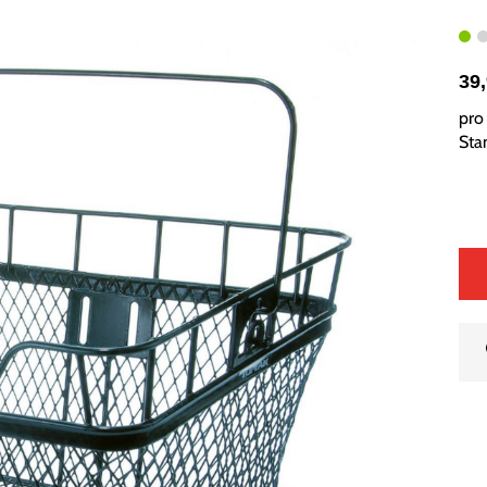
39
pro 
Sta