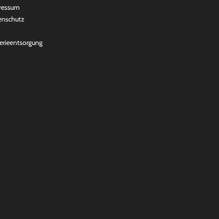
ressum
enschutz
erieentsorgung