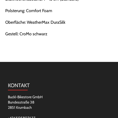
Polsterung: Comfort Foam
Oberfläche: WeatherMax DuraSilk
Gestell: CroMo schwarz
KONTAKT
Buckl-Bikestore GmbH
Bundesstraße 38
2851 Krumbach