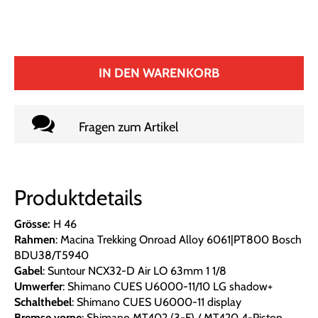
IN DEN WARENKORB
Fragen zum Artikel
Produktdetails
Grösse:
H 46
Rahmen
: Macina Trekking Onroad Alloy 6061|PT800 Bosch
BDU38/T5940
Gabel
: Suntour NCX32-D Air LO 63mm 1 1/8
Umwerfer
: Shimano CUES U6000-11/10 LG shadow+
Schalthebel
: Shimano CUES U6000-11 display
Bremse vorne
: Shimano MT402 (3-F) / MT420 4-Piston