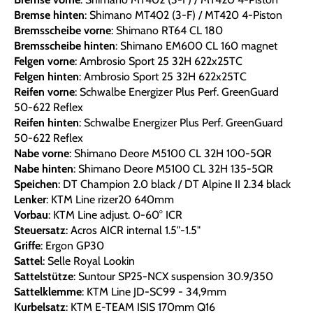
Bremse hinten
: Shimano MT402 (3-F) / MT420 4-Piston
Bremsscheibe vorne
: Shimano RT64 CL 180
Bremsscheibe hinten
: Shimano EM600 CL 160 magnet
Felgen vorne
: Ambrosio Sport 25 32H 622x25TC
Felgen hinten
: Ambrosio Sport 25 32H 622x25TC
Reifen vorne
: Schwalbe Energizer Plus Perf. GreenGuard
50-622 Reflex
Reifen hinten
: Schwalbe Energizer Plus Perf. GreenGuard
50-622 Reflex
Nabe vorne
: Shimano Deore M5100 CL 32H 100-5QR
Nabe hinten
: Shimano Deore M5100 CL 32H 135-5QR
Speichen
: DT Champion 2.0 black / DT Alpine II 2.34 black
Lenker
: KTM Line rizer20 640mm
Vorbau
: KTM Line adjust. 0-60° ICR
Steuersatz
: Acros AICR internal 1.5"-1.5"
Griffe
: Ergon GP30
Sattel
: Selle Royal Lookin
Sattelstütze
: Suntour SP25-NCX suspension 30.9/350
Sattelklemme
: KTM Line JD-SC99 - 34,9mm
Kurbelsatz
: KTM E-TEAM ISIS 170mm Q16