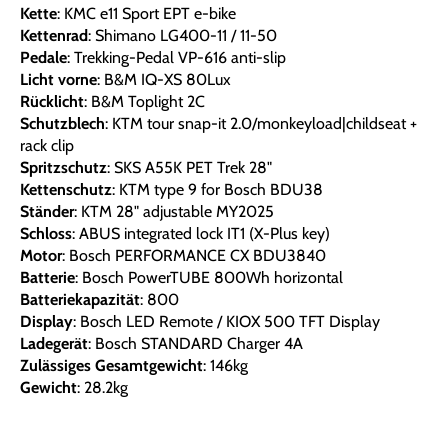
Kette
: KMC e11 Sport EPT e-bike
Kettenrad
: Shimano LG400-11 / 11-50
Pedale
: Trekking-Pedal VP-616 anti-slip
Licht vorne
: B&M IQ-XS 80Lux
Rücklicht
: B&M Toplight 2C
Schutzblech
: KTM tour snap-it 2.0/monkeyload|childseat +
rack clip
Spritzschutz
: SKS A55K PET Trek 28"
Kettenschutz
: KTM type 9 for Bosch BDU38
Ständer
: KTM 28" adjustable MY2025
Schloss
: ABUS integrated lock IT1 (X-Plus key)
Motor
: Bosch PERFORMANCE CX BDU3840
Batterie
: Bosch PowerTUBE 800Wh horizontal
Batteriekapazität
: 800
Display
: Bosch LED Remote / KIOX 500 TFT Display
Ladegerät
: Bosch STANDARD Charger 4A
Zulässiges Gesamtgewicht
: 146kg
Gewicht
: 28.2kg