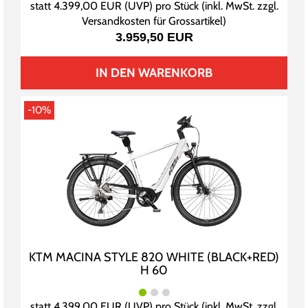
statt
4.399,00 EUR
(
UVP
) pro Stück (inkl. MwSt. zzgl.
Versandkosten für Grossartikel
)
3.959,50 EUR
IN DEN WARENKORB
-10%
KTM MACINA STYLE 820 WHITE (BLACK+RED)
H 60
statt
4.399,00 EUR
(
UVP
) pro Stück (inkl. MwSt. zzgl.