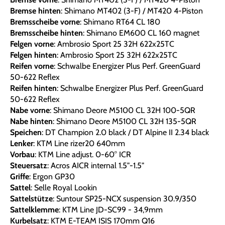
Bremse hinten
: Shimano MT402 (3-F) / MT420 4-Piston
Bremsscheibe vorne
: Shimano RT64 CL 180
Bremsscheibe hinten
: Shimano EM600 CL 160 magnet
Felgen vorne
: Ambrosio Sport 25 32H 622x25TC
Felgen hinten
: Ambrosio Sport 25 32H 622x25TC
Reifen vorne
: Schwalbe Energizer Plus Perf. GreenGuard
50-622 Reflex
Reifen hinten
: Schwalbe Energizer Plus Perf. GreenGuard
50-622 Reflex
Nabe vorne
: Shimano Deore M5100 CL 32H 100-5QR
Nabe hinten
: Shimano Deore M5100 CL 32H 135-5QR
Speichen
: DT Champion 2.0 black / DT Alpine II 2.34 black
Lenker
: KTM Line rizer20 640mm
Vorbau
: KTM Line adjust. 0-60° ICR
Steuersatz
: Acros AICR internal 1.5"-1.5"
Griffe
: Ergon GP30
Sattel
: Selle Royal Lookin
Sattelstütze
: Suntour SP25-NCX suspension 30.9/350
Sattelklemme
: KTM Line JD-SC99 - 34,9mm
Kurbelsatz
: KTM E-TEAM ISIS 170mm Q16