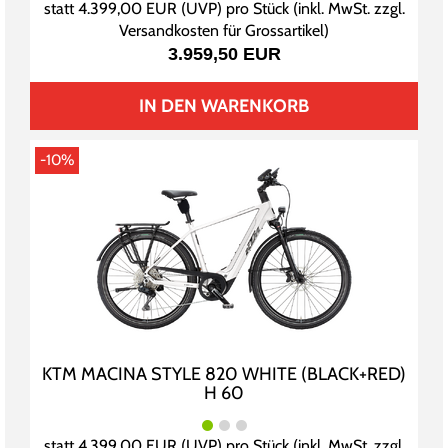
statt
4.399,00 EUR
(
UVP
) pro Stück (inkl. MwSt. zzgl.
Versandkosten für Grossartikel
)
3.959,50 EUR
IN DEN WARENKORB
-10%
KTM MACINA STYLE 820 WHITE (BLACK+RED)
H 60
statt
4.399,00 EUR
(
UVP
) pro Stück (inkl. MwSt. zzgl.