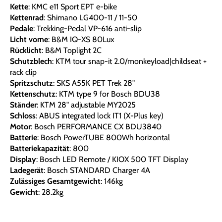
Kette
: KMC e11 Sport EPT e-bike
Kettenrad
: Shimano LG400-11 / 11-50
Pedale
: Trekking-Pedal VP-616 anti-slip
Licht vorne
: B&M IQ-XS 80Lux
Rücklicht
: B&M Toplight 2C
Schutzblech
: KTM tour snap-it 2.0/monkeyload|childseat +
rack clip
Spritzschutz
: SKS A55K PET Trek 28"
Kettenschutz
: KTM type 9 for Bosch BDU38
Ständer
: KTM 28" adjustable MY2025
Schloss
: ABUS integrated lock IT1 (X-Plus key)
Motor
: Bosch PERFORMANCE CX BDU3840
Batterie
: Bosch PowerTUBE 800Wh horizontal
Batteriekapazität
: 800
Display
: Bosch LED Remote / KIOX 500 TFT Display
Ladegerät
: Bosch STANDARD Charger 4A
Zulässiges Gesamtgewicht
: 146kg
Gewicht
: 28.2kg