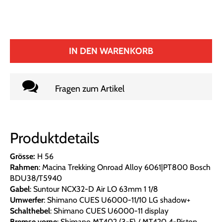
IN DEN WARENKORB
Fragen zum Artikel
Produktdetails
Grösse:
H 56
Rahmen
: Macina Trekking Onroad Alloy 6061|PT800 Bosch
BDU38/T5940
Gabel
: Suntour NCX32-D Air LO 63mm 1 1/8
Umwerfer
: Shimano CUES U6000-11/10 LG shadow+
Schalthebel
: Shimano CUES U6000-11 display
Bremse vorne
: Shimano MT402 (3-F) / MT420 4-Piston